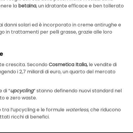
enere la
betaina
, un idratante efficace e ben tollerato
 danni solari ed è incorporato in creme antirughe e
go in trattamenti per pelli grasse, grazie alle loro
re
rte crescita. Secondo
Cosmetica Italia,
le vendite di
endo i 2,7 miliardi di euro, un quarto del mercato
 di “
upcycling
” stanno definendo nuovi standard nel
to e zero waste.
 tra l’upcycling e le formule
waterless
, che riducono
tati ricchi di benefici.