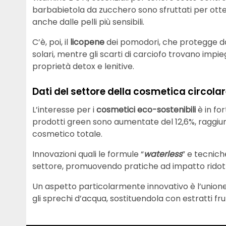
barbabietola da zucchero sono sfruttati per ott
anche dalle pelli più sensibili.
C’è, poi, il
licopene
dei pomodori, che protegge dai
solari, mentre gli scarti di carciofo trovano impie
proprietà detox e lenitive.
Dati del settore della cosmetica circola
L’interesse per i
cosmetici eco-sostenibili
è in fo
prodotti green sono aumentate del 12,6%, raggiung
cosmetico totale.
Innovazioni quali le formule “
waterless
” e tecniche
settore, promuovendo pratiche ad impatto ridot
Un aspetto particolarmente innovativo è l’unione
gli sprechi d’acqua, sostituendola con estratti frut