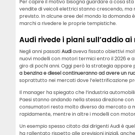
Per capire il motivo bisogna guardare a cosa sta
vendite di veicoli elettrici stanno crescendo, ma
previsto. In alcune aree del mondo la domanda è 
marchi a rivedere le proprie tempistiche.
Audi rivede i piani sull’addio ai
Negli anni passati
Audi
aveva fissato obiettivi molt
nuovi modelli con motori termici entro il 2026 
giro di pochi anni. Oggi però la strategia appare
a benzina e diesel continueranno ad avere un ru
soprattutto nei mercati dove l’elettrificazione 
Il manager ha spiegato che l’industria automobilis
Paesi stanno andando nella stessa direzione con 
consumatori resta molto diverso da mercato a mer
rapidamente, mentre in altre i modelli con motori
Un esempio spesso citato dai dirigenti Audi è quel
ha rallentato rispetto alle previsioni iniziali, anc