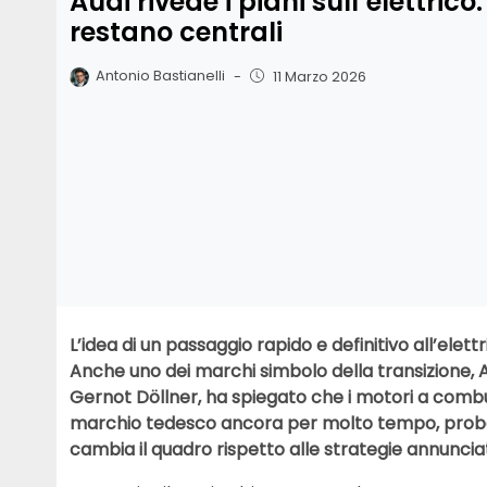
Audi rivede i piani sull’elettrico
restano centrali
Antonio Bastianelli
-
11 Marzo 2026
L’idea di un passaggio rapido e definitivo all’el
Anche uno dei marchi simbolo della transizione, Au
Gernot Döllner, ha spiegato che i motori a comb
marchio tedesco ancora per molto tempo, probab
cambia il quadro rispetto alle strategie annunciat