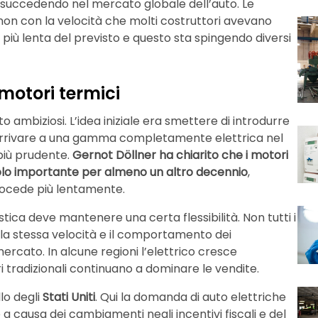
 succedendo nel mercato globale dell’auto. Le
 non con la velocità che molti costruttori avevano
più lenta del previsto e questo sta spingendo diversi
 motori termici
o ambiziosi. L’idea iniziale era smettere di introdurre
e arrivare a una gamma completamente elettrica nel
 più prudente.
Gernot Döllner ha chiarito che i motori
olo importante per almeno un altro decennio
,
procede più lentamente.
tica deve mantenere una certa flessibilità. Non tutti i
la stessa velocità e il comportamento dei
cato. In alcune regioni l’elettrico cresce
 tradizionali continuano a dominare le vendite.
lo degli
Stati Uniti
. Qui la domanda di auto elettriche
he a causa dei cambiamenti negli incentivi fiscali e del