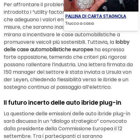
Per affrontare il problema, l’Unione Europea ha
introdotto i “utility factor”, coefficienti di correzione
PALLINA DI CARTA STAGNOLA
che adeguano i valori emissivi delle PHEV. Queste
Trucco a casa
misure, che saranno inasprite tra il 2025 e il 2027,
mirano a incentivare le case automobilistiche a
promuovere veicoli più sostenibili. Tuttavia, la
lobby
delle case automobilistiche europee
ha espresso
forte opposizione, temendo che criteri più rigorosi
possano rallentare l’industria. Una lettera firmata da
150 manager del settore è stata inviata a Ursula von
der Leyen, chiedendo flessibilità verso le ibride e un
sostegno continuo al passaggio all’elettrico.
Il futuro incerto delle auto ibride plug-in
La questione delle emissioni delle auto ibride plug-in
sarà discussa in un “dialogo strategico” convocato
dalla presidente della Commissione Europea il 12
settembre. Tra i partecipanti ci saranno