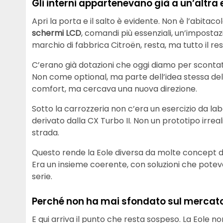
Gli interni appartenevano già a un’altra
Apri la porta e il salto è evidente. Non è l’abitacol
schermi LCD
, comandi più essenziali, un’impostaz
marchio di fabbrica Citroën, resta, ma tutto il re
C’erano già dotazioni che oggi diamo per scontate
Non come optional, ma parte dell’idea stessa dell’
comfort, ma cercava una nuova direzione.
Sotto la carrozzeria non c’era un esercizio da labo
derivato dalla CX Turbo II. Non un prototipo irre
strada.
Questo rende la Eole diversa da molte concept del
Era un insieme coerente, con soluzioni che poteva
serie.
Perché non ha mai sfondato sul mercat
E qui arriva il punto che resta sospeso. La Eole n