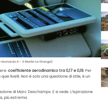
.leonardo.it – X Martin La Grange)
tere:
coefficiente aerodinamico tra 0,17 e 0,19
. Per
i livelli. Non è solo una questione di stile, è un
irezione di Marc Deschamps. E si vede. L’ispirazione
ta, più estrema.