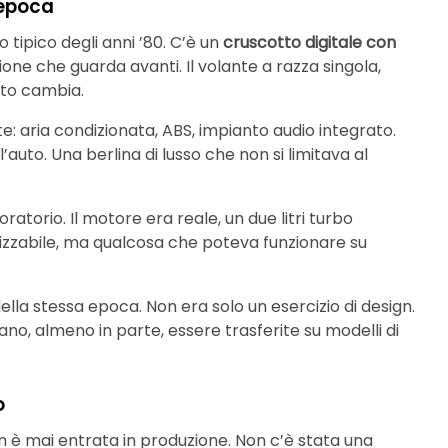
 epoca
o tipico degli anni ’80. C’è un
cruscotto digitale con
ione che guarda avanti. Il volante a razza singola,
sto cambia.
: aria condizionata, ABS, impianto audio integrato.
auto. Una berlina di lusso che non si limitava al
ratorio. Il motore era reale, un due litri turbo
alizzabile, ma qualcosa che poteva funzionare su
la stessa epoca. Non era solo un esercizio di design.
no, almeno in parte, essere trasferite su modelli di
o
on è mai entrata in produzione. Non c’è stata una