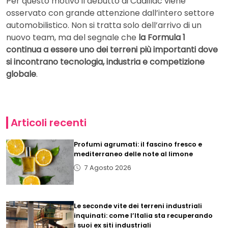
Per questo motivo il debutto di Cadillac viene
osservato con grande attenzione dall’intero settore
automobilistico. Non si tratta solo dell’arrivo di un
nuovo team, ma del segnale che
la Formula 1
continua a essere uno dei terreni più importanti dove
si incontrano tecnologia, industria e competizione
globale
.
Articoli recenti
Profumi agrumati: il fascino fresco e
mediterraneo delle note al limone
7 Agosto 2026
Le seconde vite dei terreni industriali
inquinati: come l’Italia sta recuperando
i suoi ex siti industriali