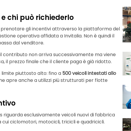
e chi può richiederlo
 prenotare gli incentivi attraverso la piattaforma del
tione operativa affidata a Invitalia. Non è quindi il
assa dal venditore.
il contributo non arriva successivamente ma viene
ca, il prezzo finale che il cliente paga è già ridotto.
imite piuttosto alto: fino a
500 veicoli intestati allo
he apre anche a utilizzi più strutturati per flotte
ntivo
nus riguarda esclusivamente veicoli nuovi di fabbrica
i ciclomotori, motocicli, tricicli e quadricicli.