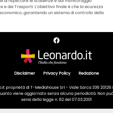
li di rispettare le scadenze e dal monitoraggio
e e dei Trasporti. L’obiettivo finale è che la sicurezza
o economico, garantendo un sistema di controllo della
Disclaimer
Privacy Policy
Redazione
it proprietà di T-Mediahouse Srl - Viale Sarca 336 20126
 quanto viene aggiornato senza alcuna periodicità. Non può
sensi della legge n. 62 del 07.03.2001