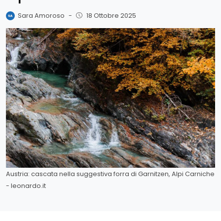
Sara Amoroso
-
18 Ottobre 2025
Austria: cascata nella suggestiva forra di Garnitzen, Alpi Carniche
- leonardo.it