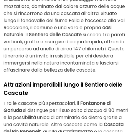
mozzafiato, dominato dal colore azzurro delle acque
che si rincorrono da una cascata all’altra. Situato
lungo il fondovalle del fiume Fella e l’accesso alla Val
Raccolana, il comune è una vera e propria
oasi
naturale
. Il
Sentiero delle Cascate
si snoda tra pareti
verticali, grotte e risorgive d’acqua limpida, offrendo
un percorso ad anello di circa 147 chilometri. Questo
itinerario è un invito irresistibile per chi desidera
immergersi nella natura incontaminata e lasciarsi
affascinare dalla bellezza delle cascate.
Attrazioni imperdibili lungo il Sentiero delle
Cascate
Tra le cascate più spettacolari, il
Fontanone di
Goriuda
si distingue per il suo salto d’acqua di 80 metri
e la possibilità unica di ammirarlo da dietro grazie a
una cavità naturale. Altre cascate come la
Cascata
del Rio Repepeit
, quella di
Cadramazzo
e la cascata