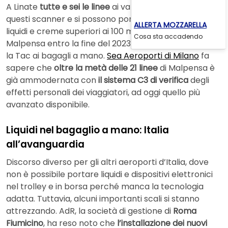
A Linate
tutte e sei le linee
ai varchi di sicurezza hanno
questi scanner e si possono portare laptop e tablet,
ALLERTA MOZZARELLA
liquidi e creme superiori ai 100 millilitri di peso. Anche a
Cosa sta accadendo
Malpensa entro la fine del 2023 tutti i varchi faranno
la Tac ai bagagli a mano.
Sea Aeroporti di Milano
fa
sapere che
oltre la metà delle 21 linee
di Malpensa è
già ammodernata con
il sistema C3 di verifica
degli
effetti personali dei viaggiatori, ad oggi quello più
avanzato disponibile.
Liquidi nel bagaglio a mano: Italia
all’avanguardia
Discorso diverso per gli altri aeroporti d’Italia, dove
non è possibile portare liquidi e dispositivi elettronici
nel trolley e in borsa perché manca la tecnologia
adatta. Tuttavia, alcuni importanti scali si stanno
attrezzando. AdR, la società di gestione di
Roma
Fiumicino
, ha reso noto che
l’installazione dei nuovi