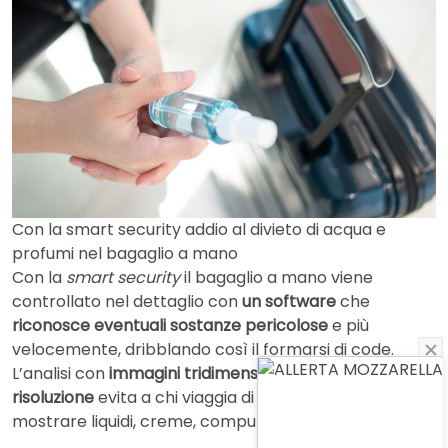
Con la smart security addio al divieto di acqua e
profumi nel bagaglio a mano
Con la
smart security
il bagaglio a mano viene
controllato nel dettaglio con
un software
che
riconosce eventuali sostanze pericolose
e più
velocemente, dribblando così il formarsi di code.
L’analisi con
immagini tridimensionali
e
ad alta
risoluzione
evita a chi viaggia di aprire il bagaglio e
mostrare liquidi, creme, computer portatili o tablet.