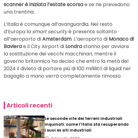
scanner è iniziata l’estate scorsa
e se ne prevedono
una trentina.
L’Italia è comunque all’avanguardia. Nel resto
d’Europa la
smart security
è presente soltanto
all’aeroporto di
Amsterdam
. L’aeroporto di
Monaco di
Baviera
e il City Airport di
Londra
stanno per avviare
la sostituzione dei vecchi macchinari, mentre il
governo britannico ha deciso che entro la metà del
2024 il divieto di portare più di 100 millilitri di liquidi nel
bagaglio a mano verrà completamente rimosso.
Articoli recenti
Le seconde vite dei terreni industriali
inquinati: come l’Italia sta recuperando
i suoi ex siti industriali