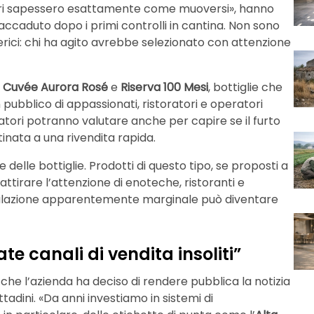
adri sapessero esattamente come muoversi», hanno
accaduto dopo i primi controlli in cantina. Non sono
erici: chi ha agito avrebbe selezionato con attenzione
,
Cuvée Aurora Rosé
e
Riserva 100 Mesi
, bottiglie che
ubblico di appassionati, ristoratori e operatori
igatori potranno valutare anche per capire se il furto
inata a una rivendita rapida.
e delle bottiglie. Prodotti di questo tipo, se proposti a
 attirare l’attenzione di enoteche, ristoranti e
gnalazione apparentemente marginale può diventare
te canali di vendita insoliti”
 che l’azienda ha deciso di rendere pubblica la notizia
ttadini. «Da anni investiamo in sistemi di