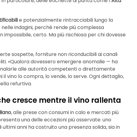
 in particolare, delle etichette di punta come l’
Alta
ificabili
e potenzialmente rintracciabili lungo la
 nelle indagini, perché rende più complessa
 impossibile, certo. Ma più rischiosa per chi dovesse
erte sospette, forniture non riconducibili ai canali
insoliti. «Qualora dovessero emergere anomalie — ha
gnalarle alle autorità competenti o direttamente
i il vino lo compra, lo vende, lo serve. Ogni dettaglio,
ella refurtiva.
e cresce mentre il vino rallenta
aliano
, alle prese con consumi in calo e mercati più
resenta una delle eccezioni più osservate: uno
timi anni ha costruito una presenza solida, sia in