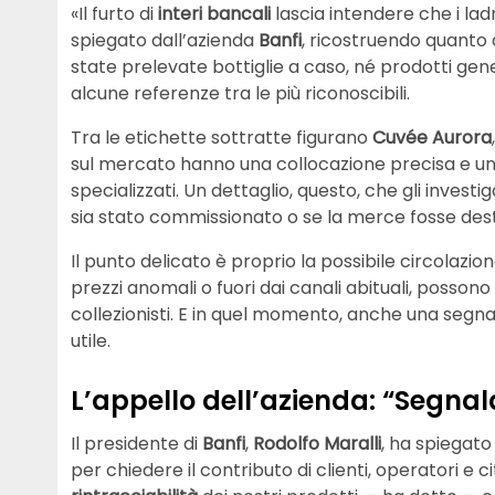
«Il furto di
interi bancali
lascia intendere che i l
spiegato dall’azienda
Banfi
, ricostruendo quanto 
state prelevate bottiglie a caso, né prodotti gen
alcune referenze tra le più riconoscibili.
Tra le etichette sottratte figurano
Cuvée Aurora
sul mercato hanno una collocazione precisa e un p
specializzati. Un dettaglio, questo, che gli invest
sia stato commissionato o se la merce fosse dest
Il punto delicato è proprio la possibile circolazion
prezzi anomali o fuori dai canali abituali, possono
collezionisti. E in quel momento, anche una se
utile.
L’appello dell’azienda: “Segnala
Il presidente di
Banfi
,
Rodolfo Maralli
, ha spiegato
per chiedere il contributo di clienti, operatori e ci