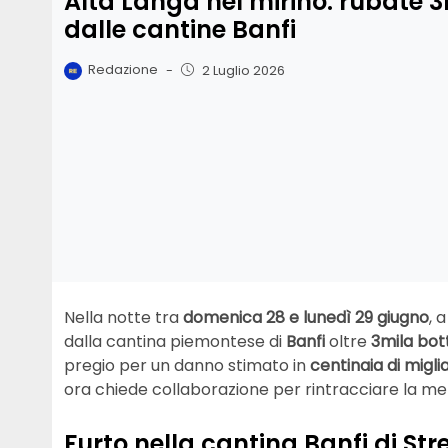
Alta Langa nel mirino: rubate 3
dalle cantine Banfi
Redazione
-
2 Luglio 2026
Nella notte tra
domenica 28 e lunedì 29 giugno
, 
dalla cantina piemontese di
Banfi
oltre
3mila bott
pregio per un danno stimato in
centinaia di miglia
ora chiede collaborazione per rintracciare la me
Furto nella cantina Banfi di Str