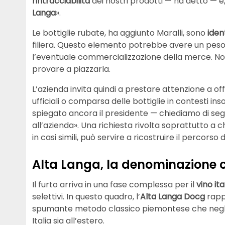
rintracciabilità
dei nostri prodotti — ha detto — e,
Langa
».
Le bottiglie rubate, ha aggiunto Maralli, sono
ident
filiera. Questo elemento potrebbe avere un peso
l’eventuale commercializzazione della merce. Non
provare a piazzarla.
L’azienda invita quindi a prestare attenzione a off
ufficiali o comparsa delle bottiglie in contesti 
spiegato ancora il presidente — chiediamo di se
all’azienda». Una richiesta rivolta soprattutto a ch
in casi simili, può servire a ricostruire il percorso d
Alta Langa, la denominazione ch
Il furto arriva in una fase complessa per il
vino it
selettivi. In questo quadro, l’
Alta Langa Docg
rapp
spumante metodo classico piemontese che negli ul
Italia sia all’estero.