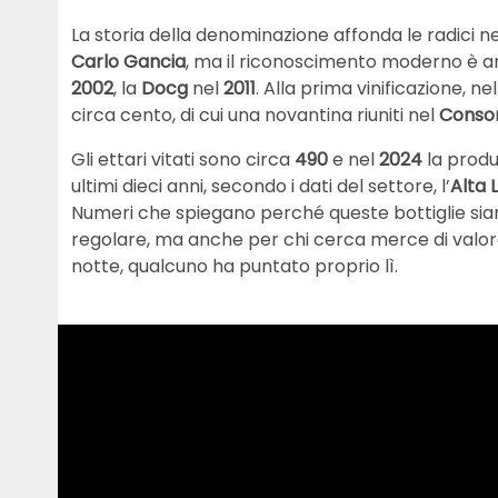
La storia della denominazione affonda le radici 
Carlo Gancia
, ma il riconoscimento moderno è ar
2002
, la
Docg
nel
2011
. Alla prima vinificazione, ne
circa cento, di cui una novantina riuniti nel
Consor
Gli ettari vitati sono circa
490
e nel
2024
la prod
ultimi dieci anni, secondo i dati del settore, l’
Alta 
Numeri che spiegano perché queste bottiglie sian
regolare, ma anche per chi cerca merce di valore d
notte, qualcuno ha puntato proprio lì.