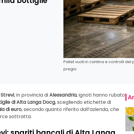
mila bottiglie
Pallet vuoti in cantina e controlli del
pregio.
a
Strevi
, in provincia di
Alessandria
, ignoti hanno rubato
Ar
iglie di Alta Langa Docg
, scegliendo etichette di
ia di euro
, secondo quanto riferito dall’azienda, che
rce sottratta.
evi: spariti bancali di Alta Langa