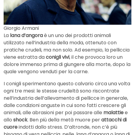
Giorgio Armani
La
lana d’angora
è un uno dei prodotti animali
utilizzato nell’industria della moda, ottenuto con
pratiche crudeli, ma non solo. Ad esempio, la pelliccia
viene estratta da
conigli vivi
, il che provoca loro un
dolore immenso prima di giungere alla morte, dopo la
quale vengono venduti per la carne.
I conigli sperimentano questo calvario circa una volta
ogni tre mesi: le stesse crudeltà sono riscontrate
nell’industria dell’allevamento di pellicce in generale,
dalle condizioni anguste in cui sono fatti crescere gli
animali, alle abrasioni per poi passare alle
malattie
e
allo
shock
. Ben più della metà muore per
attacchi di
cuore
indotti dallo stress. D’altronde, non c’è più
bisogno di vera pelliccia, pelle, lana d’angora o lana di