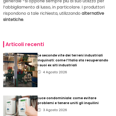
generale -si oppone sempre più al suo utilizzo per
l’abbigliamento di lusso, in particolare. I produttori
rispondono a tale richiesta, utilizzando
alternative
sintetiche
.
Articoli recenti
Le seconde vite dei terreni industriali
inquinati: come l’Italia sta recuperando
i suoi ex siti industriali
4 Agosto 2026
Luce condominiale: come evitare
problemi e tenere uniti gli inquilini
3 Agosto 2026