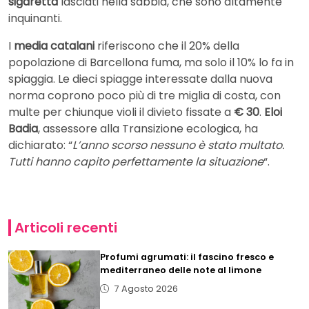
sigaretta
lasciati nella sabbia, che sono altamente
inquinanti.
I
media catalani
riferiscono che il 20% della
popolazione di Barcellona fuma, ma solo il 10% lo fa in
spiaggia. Le dieci spiagge interessate dalla nuova
norma coprono poco più di tre miglia di costa, con
multe per chiunque violi il divieto fissate a
€ 30
.
Eloi
Badia
, assessore alla Transizione ecologica, ha
dichiarato: “
L’anno scorso nessuno è stato multato.
Tutti hanno capito perfettamente la situazione
“.
Articoli recenti
Profumi agrumati: il fascino fresco e
mediterraneo delle note al limone
7 Agosto 2026