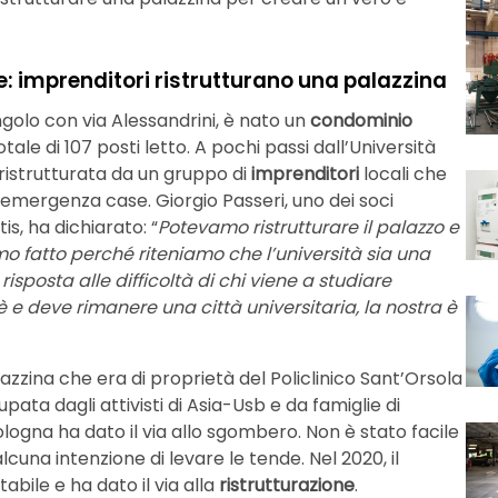
: imprenditori ristrutturano una palazzina
angolo con via Alessandrini, è nato un
condominio
ale di 107 posti letto. A pochi passi dall’Università
 ristrutturata da un gruppo di
imprenditori
locali che
emergenza case. Giorgio Passeri, uno dei soci
is, ha dichiarato: “
Potevamo ristrutturare il palazzo e
amo fatto perché riteniamo che l’università sia una
risposta alle difficoltà di chi viene a studiare
 e deve rimanere una città universitaria, la nostra è
azzina che era di proprietà del Policlinico Sant’Orsola
upata dagli attivisti di Asia-Usb e da famiglie di
logna ha dato il via allo sgombero. Non è stato facile
cuna intenzione di levare le tende. Nel 2020, il
abile e ha dato il via alla
ristrutturazione
.