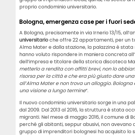
proprio condominio universitario.
Bologna, emergenza case per i fuori sede
A Bologna, precisamente in via Irnerio 13/15, all’
universitario
che offre 22 appartamenti, per un tot
Alma Mater e dalla stazione, la palazzina è stata
hanno voluto rispondere in maniera concreta all’
dell’impresa e titolare della storica discoteca Mat
metterlo a rendita con affitti brevi, non lo abbi
risorsa per la città e che era più giusto dare una 
all’Alma Mater e non trova un alloggio. Bologna è
una visione a lungo termine
“.
Il nuovo condominio universitario sorge in una pal
dal 2009. Dal 2013 al 2016, la struttura è stata occ
migranti. Nel mese di maggio 2016, il comune di Bo
perché gli abitanti, seppur abusivi, non avevano al
gruppo di imprenditori bolognesi ha acquisito lo st