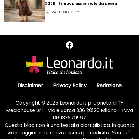
2026: il nuovo essenziale da avere
24 Luglio 2026
Disclaimer
Privacy Policy
Redazione
Copyright © 2025 Leonardo.it proprietà di T-
Mediahouse Srl - Viale Sarca 336 20126 Milano - P.Iva
06933670967
Questo blog non è una testata giornalistica, in quanto
viene aggiornato senza alcuna periodicità. Non può