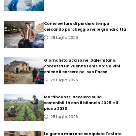
Come evitare di perdere tempo
cercando parcheggio nelle grandi città
26 Luglio 2026
Giornalista ucciso nel Salernitano,
confessa un 26enne tunisino: Salvini
chiede il carcere nel suo Paese
25 Luglio 2026
MartinoRossi accelera sulla
sostenibilità con il bilancio 2025 e il
piano 2030
25 Luglio 2026
La gonna marrone conquista l’estate