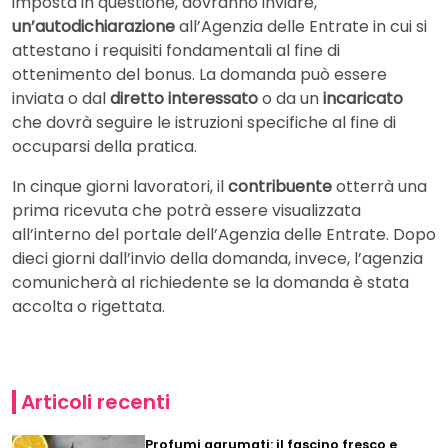
imposta in questione, dovranno inviare,
un’autodichiarazione
all’Agenzia delle Entrate in cui si
attestano i requisiti fondamentali al fine di
ottenimento del bonus. La domanda può essere
inviata o dal
diretto interessato
o da un
incaricato
che dovrà seguire le istruzioni specifiche al fine di
occuparsi della pratica.
In cinque giorni lavoratori, il
contribuente
otterrà una
prima ricevuta che potrà essere visualizzata
all’interno del portale dell’Agenzia delle Entrate. Dopo
dieci giorni dall’invio della domanda, invece, l’agenzia
comunicherà al richiedente se la domanda è stata
accolta o rigettata.
Articoli recenti
Profumi agrumati: il fascino fresco e