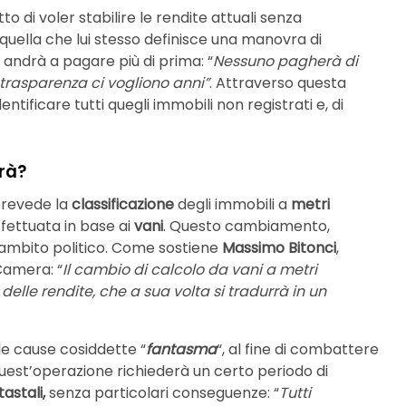
o di voler stabilire le rendite attuali senza
 quella che lui stesso definisce una manovra di
 andrà a pagare più di prima: “
Nessuno pagherà di
 trasparenza ci vogliono anni”
. Attraverso questa
tificare tutti quegli immobili non registrati e, di
rà?
prevede la
classificazione
degli immobili a
metri
effettuata in base ai
vani
. Questo cambiamento,
n ambito politico. Come sostiene
Massimo Bitonci
,
Camera: “
Il cambio di calcolo da vani a metri
le rendite, che a sua volta si tradurrà in un
 le cause cosiddette “
fantasma
“, al fine di combattere
quest’operazione richiederà un certo periodo di
astali,
senza particolari conseguenze: “
Tutti