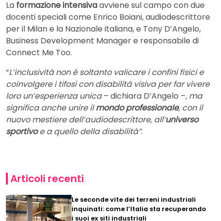
La
formazione intensiva
avviene sul campo con due
docenti speciali come Enrico Boiani, audiodescrittore
per il Milan e la Nazionale italiana, e Tony D’Angelo,
Business Development Manager e responsabile di
Connect Me Too.
“
L’inclusività non è soltanto valicare i confini fisici e
coinvolgere i tifosi con disabilità visiva per far vivere
loro un’esperienza unica
– dichiara D’Angelo –
, ma
significa anche unire il
mondo professionale
, con il
nuovo mestiere dell’audiodescrittore, all’
universo
sportivo
e a quello della disabilità”
.
Articoli recenti
Le seconde vite dei terreni industriali
inquinati: come l’Italia sta recuperando
i suoi ex siti industriali