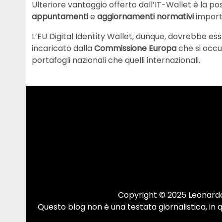
Ulteriore vantaggio offerto dall’IT-Wallet è la pos
appuntamenti
e
aggiornamenti normativi
import
L’EU Digital Identity Wallet, dunque, dovrebbe esse
incaricato dalla
Commissione Europa
che si occ
portafogli nazionali che quelli internazionali.
Copyright © 2025 Leonardo.
Questo blog non è una testata giornalistica, in