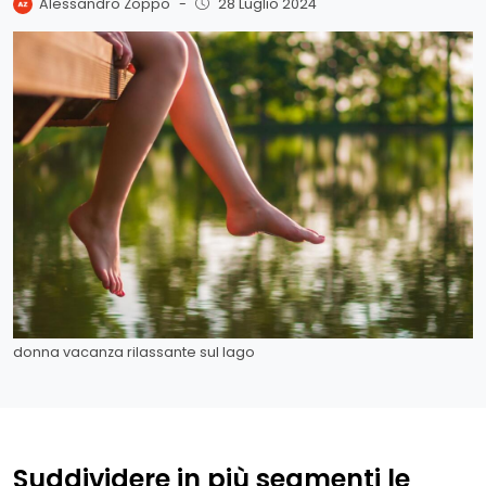
Alessandro Zoppo
-
28 Luglio 2024
donna vacanza rilassante sul lago
Suddividere in più segmenti le