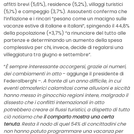
affitti brevi (5,6%), residence (5,2%), villaggi turistici
(5,1%) e campeggio (3,7%). Assoutenti conferma che
l’inflazione e i rincari “pesano come un macigno sulle
vacanze estive di italiane e italiani”, spingendo il 44,8%
della popolazione (+3,7%) “a rinunciare del tutto alle
partenze e determinando un aumento della spesa
complessiva per chi, invece, decide di regalarsi una
villeggiatura tra giugno e settembre”.
“
È sempre interessante accorgersi, grazie ai numeri,
dei cambiamenti in atto
– aggiunge il presidente di
Federalberghi –
. A fronte di un anno difficile, in cui
eventi atmosferici calamitosi come alluvioni e siccità
hanno messo in ginocchio regioni intere, malgrado il
dissesto che i conflitti internazionali in atto
potrebbero creare ai flussi turistici, a dispetto di tutto
ciò notiamo che
il comparto mostra una certa
tenuta
. Resta il nodo di quel 54% di concittadini che
non hanno potuto programmare una vacanza per