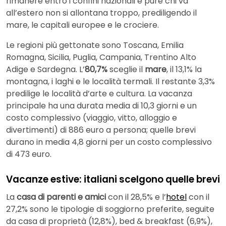
rimanere entro i confini nazionali e pure chi va
all’estero non si allontana troppo, prediligendo il
mare, le capitali europee e le crociere.
Le regioni più gettonate sono Toscana, Emilia
Romagna, Sicilia, Puglia, Campania, Trentino Alto
Adige e Sardegna. L’
80,7%
sceglie il
mare
, il 13,1% la
montagna, i laghi e le località termali. Il restante 3,3%
predilige le località d’arte e cultura. La vacanza
principale ha una durata media di 10,3 giorni e un
costo complessivo (viaggio, vitto, alloggio e
divertimenti) di 886 euro a persona; quelle brevi
durano in media 4,8 giorni per un costo complessivo
di 473 euro.
Vacanze estive: italiani scelgono quelle brevi
La
casa di parenti e amici
con il 28,5% e l’
hotel
con il
27,2% sono le tipologie di soggiorno preferite, seguite
da casa di proprietà (12,8%), bed & breakfast (6,9%),