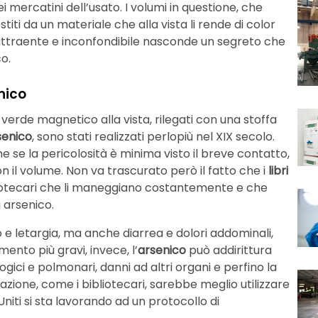
i mercatini dell’usato. I volumi in questione, che
estiti da un materiale che alla vista li rende di color
 attraente e inconfondibile nasconde un segreto che
o.
nico
n verde magnetico alla vista, rilegati con una stoffa
senico
, sono stati realizzati perlopiù nel XIX secolo.
e se la pericolosità è minima visto il breve contatto,
on il volume. Non va trascurato però il fatto che i
libri
ibliotecari che li maneggiano costantemente e che
 arsenico.
e letargia, ma anche diarrea e dolori addominali,
amento più gravi, invece, l’
arsenico
può addirittura
gici e polmonari, danni ad altri organi e perfino la
vazione, come i bibliotecari, sarebbe meglio utilizzare
Uniti si sta lavorando ad un protocollo di