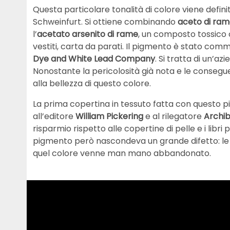
Questa particolare tonalità di colore viene defini
Schweinfurt. Si ottiene combinando
aceto di rame
l’
acetato arsenito di rame
, un composto tossico c
vestiti, carta da parati. Il pigmento è stato comm
Dye and White Lead Company
. Si tratta di un’a
Nonostante la pericolosità già nota e le conseguen
alla bellezza di questo colore.
La prima copertina in tessuto fatta con questo p
all’editore
William Pickering
e al rilegatore
Archib
risparmio rispetto alle copertine di pelle e i libr
pigmento però nascondeva un grande difetto: le 
quel colore venne man mano abbandonato.