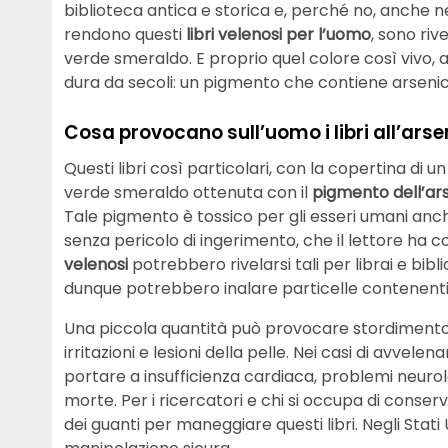
biblioteca antica e storica e, perché no, anche ne
rendono questi
libri velenosi per l’uomo
, sono riv
verde smeraldo. E proprio quel colore così vivo,
dura da secoli: un pigmento che contiene arsenic
Cosa provocano sull’uomo i libri all’arse
Questi libri così particolari, con la copertina di u
verde smeraldo ottenuta con il
pigmento dell’ar
Tale pigmento è tossico per gli esseri umani anch
senza pericolo di ingerimento, che il lettore ha c
velenosi
potrebbero rivelarsi tali per librai e b
dunque potrebbero inalare particelle contenenti
Una piccola quantità può provocare stordimento 
irritazioni e lesioni della pelle. Nei casi di avvelen
portare a insufficienza cardiaca, problemi neurolo
morte. Per i ricercatori e chi si occupa di conser
dei guanti per maneggiare questi libri. Negli Stati 