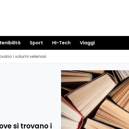
tenibilità
Sport
Hi-Tech
Viaggi
trovano i volumi velenosi
ove si trovano i