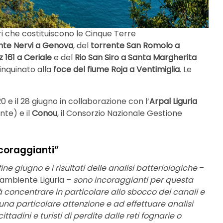
ri che costituiscono le Cinque Terre
nte Nervi a Genova
, del
torrente San Romolo a
 161 a Ceriale
e del
Rio San Siro a Santa Margherita
 inquinato alla
foce del fiume Roja a Ventimiglia
. Le
20 e il 28 giugno in collaborazione con l’
Arpal Liguria
nte) e il
Conou
, il Consorzio Nazionale Gestione
ncoraggianti”
e giugno e i risultati delle analisi batteriologiche
–
egambiente Liguria –
sono incoraggianti per questa
 concentrare in particolare allo sbocco dei canali e
ad una particolare attenzione e ad effettuare analisi
tadini e turisti di perdite dalle reti fognarie o