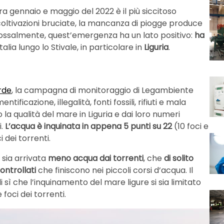
 tra gennaio e maggio del 2022 è il più siccitoso
 coltivazioni bruciate, la mancanza di piogge produce
ossalmente, quest’emergenza ha un lato positivo:
ha
talia lungo lo Stivale, in particolare in
Liguria
.
rde
, la campagna di monitoraggio di Legambiente
ificazione, illegalità, fonti fossili, rifiuti e mala
 la qualità del mare in Liguria e dai loro numeri
i.
L’acqua è inquinata in appena 5 punti su 22
(10 foci e
 dei torrenti.
 sia arrivata
meno acqua dai torrenti
, che
di solito
ontrollati
che finiscono nei piccoli corsi d’acqua. Il
sì che l’inquinamento del mare ligure si sia limitato
oci dei torrenti.