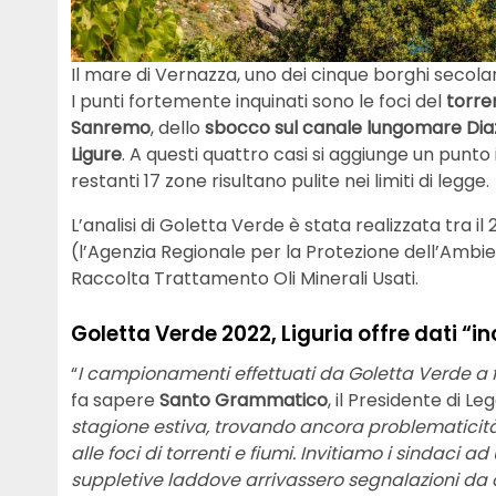
Il mare di Vernazza, uno dei cinque borghi secola
I punti fortemente inquinati sono le foci del
torre
Sanremo
, dello
sbocco sul canale lungomare Diaz
Ligure
. A questi quattro casi si aggiunge un punto
restanti 17 zone risultano pulite nei limiti di legge.
L’analisi di Goletta Verde è stata realizzata tra il 
(l’Agenzia Regionale per la Protezione dell’Ambie
Raccolta Trattamento Oli Minerali Usati.
Goletta Verde 2022, Liguria offre dati “i
“
I campionamenti effettuati da Goletta Verde a fin
fa sapere
Santo Grammatico
, il Presidente di L
stagione estiva, trovando ancora problematicità
alle foci di torrenti e fiumi. Invitiamo i sindaci 
suppletive laddove arrivassero segnalazioni da cit