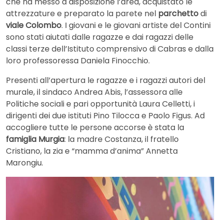
che ha messo a disposizione l’area, acquistato le
attrezzature e preparato la parete nel
parchetto
di
viale Colombo
. I giovani e le giovani artiste del Contini
sono stati aiutati dalle ragazze e dai ragazzi delle
classi terze dell’Istituto comprensivo di Cabras e dalla
loro professoressa Daniela Finocchio.
Presenti all’apertura le ragazze e i ragazzi autori del
murale, il sindaco Andrea Abis, l’assessora alle
Politiche sociali e pari opportunità Laura Celletti, i
dirigenti dei due istituti Pino Tilocca e Paolo Figus. Ad
accogliere tutte le persone accorse è stata la
famiglia Murgia
: la madre Costanza, il fratello
Cristiano, la zia e “mamma d’anima” Annetta
Marongiu.