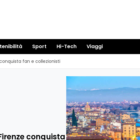
tenibilità
Sport
Hi-Tech
Viaggi
onquista fan e collezionisti
Firenze conquista