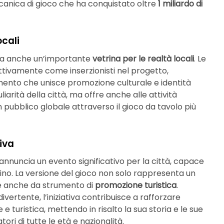
ccanica di gioco che ha conquistato oltre
1 miliardo di
ocali
 ma anche un’importante
vetrina per le realtà locali
. Le
 attivamente come inserzionisti nel progetto,
mento che unisce promozione culturale e identità
iarità della città, ma offre anche alle attività
ubblico globale attraverso il gioco da tavolo più
tiva
annuncia un evento significativo per la città, capace
ntino. La versione del gioco non solo rappresenta un
e anche da strumento di
promozione turistica
.
vertente, l’iniziativa contribuisce a rafforzare
e turistica, mettendo in risalto la sua storia e le sue
ori di tutte le età e nazionalità.