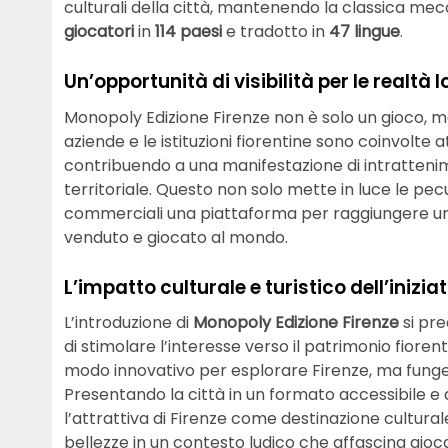
culturali della città, mantenendo la classica me
giocatori
in
114 paesi
e tradotto in
47 lingue
.
Un’opportunità di visibilità per le realtà l
Monopoly Edizione Firenze non è solo un gioco,
aziende e le istituzioni fiorentine sono coinvolte
contribuendo a una manifestazione di intratteni
territoriale. Questo non solo mette in luce le pecul
commerciali una piattaforma per raggiungere un p
venduto e giocato al mondo.
L’impatto culturale e turistico dell’inizia
L’introduzione di
Monopoly Edizione Firenze
si pre
di stimolare l’interesse verso il patrimonio fiore
modo innovativo per esplorare Firenze, ma fung
Presentando la città in un formato accessibile e di
l’attrattiva di Firenze come destinazione culturale 
bellezze in un contesto ludico che affascina giocat