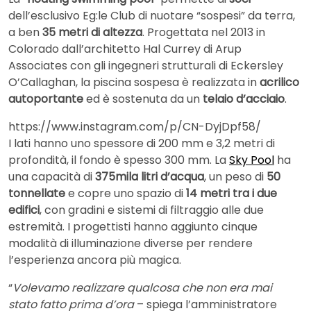
dell’esclusivo Eg:le Club di nuotare “sospesi” da terra,
a ben
35 metri di altezza
. Progettata nel 2013 in
Colorado dall’architetto Hal Currey di Arup
Associates con gli ingegneri strutturali di Eckersley
O’Callaghan, la piscina sospesa è realizzata in
acrilico
autoportante
ed è sostenuta da un
telaio d’acciaio
.
https://www.instagram.com/p/CN-DyjDpf58/
I lati hanno uno spessore di 200 mm e 3,2 metri di
profondità, il fondo è spesso 300 mm. La
Sky Pool
ha
una capacità di
375mila litri d’acqua
, un peso di
50
tonnellate
e copre uno spazio di
14 metri tra i due
edifici
, con gradini e sistemi di filtraggio alle due
estremità. I progettisti hanno aggiunto cinque
modalità di illuminazione diverse per rendere
l’esperienza ancora più magica.
“
Volevamo realizzare qualcosa che non era mai
stato fatto prima d’ora
– spiega l’amministratore