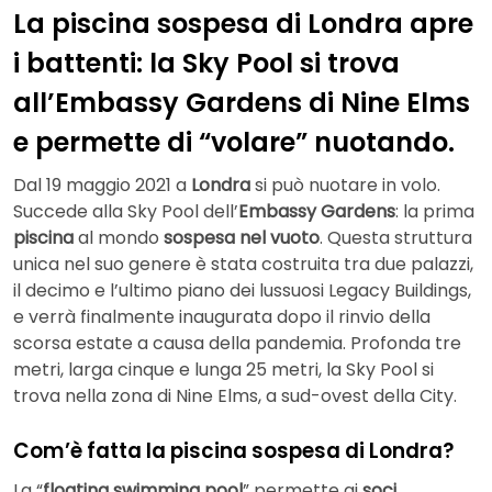
La piscina sospesa di Londra apre
i battenti: la Sky Pool si trova
all’Embassy Gardens di Nine Elms
e permette di “volare” nuotando.
Dal 19 maggio 2021 a
Londra
si può nuotare in volo.
Succede alla Sky Pool dell’
Embassy Gardens
: la prima
piscina
al mondo
sospesa nel vuoto
. Questa struttura
unica nel suo genere è stata costruita tra due palazzi,
il decimo e l’ultimo piano dei lussuosi Legacy Buildings,
e verrà finalmente inaugurata dopo il rinvio della
scorsa estate a causa della pandemia. Profonda tre
metri, larga cinque e lunga 25 metri, la Sky Pool si
trova nella zona di Nine Elms, a sud-ovest della City.
Com’è fatta la piscina sospesa di Londra?
La “
floating swimming pool
” permette ai
soci