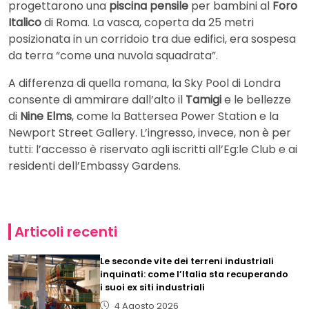
progettarono una
piscina pensile
per bambini al
Foro
Italico
di Roma. La vasca, coperta da 25 metri
posizionata in un corridoio tra due edifici, era sospesa
da terra “come una nuvola squadrata”.
A differenza di quella romana, la Sky Pool di Londra
consente di ammirare dall’alto il
Tamigi
e le bellezze
di
Nine Elms
, come la Battersea Power Station e la
Newport Street Gallery. L’ingresso, invece, non è per
tutti: l’accesso è riservato agli iscritti all’Eg:le Club e ai
residenti dell’Embassy Gardens.
Articoli recenti
Le seconde vite dei terreni industriali
inquinati: come l’Italia sta recuperando
i suoi ex siti industriali
4 Agosto 2026