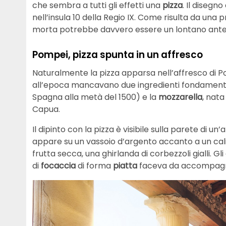
che sembra a tutti gli effetti una
pizza
. Il disegn
nell’insula 10 della Regio IX. Come risulta da una p
morta potrebbe davvero essere un lontano ante
Pompei, pizza spunta in un affresco
Naturalmente la pizza apparsa nell’affresco di P
all’epoca mancavano due ingredienti fondamenta
Spagna alla metà del 1500) e la
mozzarella
, nata
Capua.
Il dipinto con la pizza è visibile sulla parete di
appare su un vassoio d’argento accanto a un calice d
frutta secca, una ghirlanda di corbezzoli gialli.
di
focaccia
di forma
piatta
faceva da accompagna