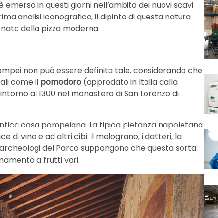
o è emerso in questi giorni nell’ambito dei nuovi scavi
rima analisi iconografica, il dipinto di questa natura
nato della pizza moderna.
ompei non può essere definita tale, considerando che
li come il
pomodoro
(approdato in Italia dalla
 intorno al 1300 nel monastero di San Lorenzo di
 un’antica casa pompeiana. La tipica pietanza napoletana
i vino e ad altri cibi: il melograno, i datteri, la
 Gli archeologi del Parco suppongono che questa sorta
mento a frutti vari.