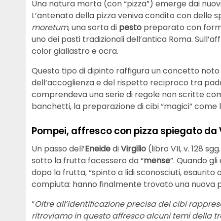
Una natura morta (con “pizza”) emerge dai nuovi 
L’antenato della pizza veniva condito con delle s
moretum
, una sorta di
pesto
preparato con forma
uno dei pasti tradizionali dell’antica Roma. Sull’
color giallastro e ocra.
Questo tipo di dipinto raffigura un concetto not
dell’accoglienza e del rispetto reciproco tra pad
comprendeva una serie di regole non scritte come 
banchetti, la preparazione di cibi “magici” come l
Pompei, affresco con pizza spiegato da V
Un passo dell’
Eneide
di
Virgilio
(libro VII, v. 128 s
sotto la frutta facessero da “
mense
”. Quando gli
dopo la frutta, “spinto a lidi sconosciuti, esaurito
compiuta: hanno finalmente trovato una nuova p
“
Oltre all’identificazione precisa dei cibi rappres
ritroviamo in questo affresco alcuni temi della t