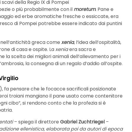
scavi della Regio IX di Pompei
pezie o più probabilmente con il
moretum
. Pane e
ggio ed erbe aromatiche fresche o essiccate, era
affresco di Pompei potrebbe essere indicato dai puntini
o nell’antichità greca come
xenia
, l’idea dell’ospitalità,
rone di casa e ospite. La
xenia
era sacra e
la scelta dei migliori animali dell’allevamento per i
’ambrosia, la consegna di un regalo d’addio all’ospite.
irgilio
gg.), fa pensare che le focacce sacrificali posizionate
 eroi troiani mangiano il pane usato come contenitore
 ogni cibo”, si rendono conto che la profezia si è
atria.
entati
– spiega il direttore
Gabriel Zuchtriegel
–
radizione ellenistica, elaborata poi da autori di epoca