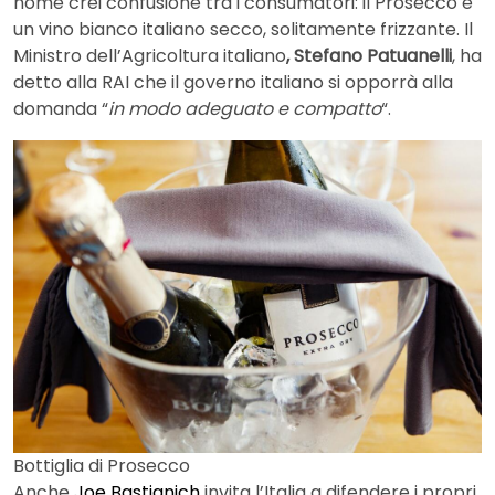
nome crei confusione tra i consumatori: il Prosecco è
un vino bianco italiano secco, solitamente frizzante. Il
Ministro dell’Agricoltura italiano
, Stefano Patuanelli
, ha
detto alla RAI che il governo italiano si opporrà alla
domanda “
in modo adeguato e compatto
“.
Bottiglia di Prosecco
Anche
Joe Bastianich
invita l’Italia a difendere i propri