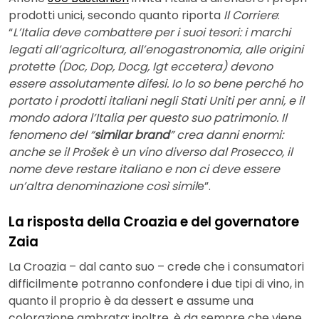
prodotti unici, secondo quanto riporta
Il Corriere
:
“
L’Italia deve combattere per i suoi tesori: i marchi
legati all’agricoltura, all’enogastronomia, alle origini
protette (Doc, Dop, Docg, Igt eccetera) devono
essere assolutamente difesi. Io lo so bene perché ho
portato i prodotti italiani negli Stati Uniti per anni, e il
mondo adora l’Italia per questo suo patrimonio. Il
fenomeno del “
similar brand
” crea danni enormi:
anche se il Prošek è un vino diverso dal Prosecco, il
nome deve restare italiano e non ci deve essere
un’altra denominazione così simil
e”.
La risposta della Croazia e del governatore
Zaia
La Croazia – dal canto suo – crede che i consumatori
difficilmente potranno confondere i due tipi di vino, in
quanto il proprio è da dessert e assume una
colorazione ambrata: inoltre, è da sempre che viene