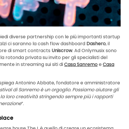
edi diverse partnership con le più importanti startup
calzi ci saranno la cash flow dashboard
Dashero
, il
tore di smart contracts
Uniscrow
. Ad Onlymusix sono
la rotonda privata su invito per gli specialisti del
amente in streaming sui siti di
Casa Sanremo
e
Casa
spiega Antonino Abbate, fondatore e amministratore
estival di Sanremo è un orgoglio. Possiamo aiutare gli
 loro creatività stringendo sempre più i rapporti
unerazione
”.
place
tware house The I, è quello di creare un ecosistema