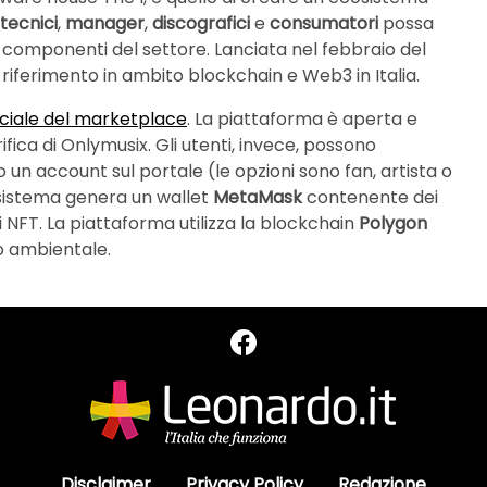
tecnici
,
manager
,
discografici
e
consumatori
possa
 i componenti del settore. Lanciata nel febbraio del
 riferimento in ambito blockchain e Web3 in Italia.
ficiale del marketplace
. La piattaforma è aperta e
erifica di Onlymusix. Gli utenti, invece, possono
n account sul portale (le opzioni sono fan, artista o
l sistema genera un wallet
MetaMask
contenente dei
li NFT. La piattaforma utilizza la blockchain
Polygon
o ambientale.
Disclaimer
Privacy Policy
Redazione