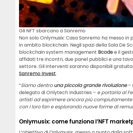
Gli NFT sbarcano a Sanremo
Non solo Onlymusix: Casa Sanremo ha messo in pi
in ambito blockchain. Negli spazi della Sala De S
blockchain system management
Bcode
e il ges
affidati tre incontri, due panel pubblici e una tavo
settore. Gli interventi saranno disponibili gratuit
Sanremo Invest
.
“
Siamo dentro
una piccola grande rivoluzione
– 
delegato di Onlytech Industries –
e portarla al F
artisti ad esprimere ancora più compiutamente la
con i loro fan e esplorando nuove forme di rem
Onlymusix: come funziona l’NFT market
L’obiettivo di Onlymusix, messo a punto dalla sof