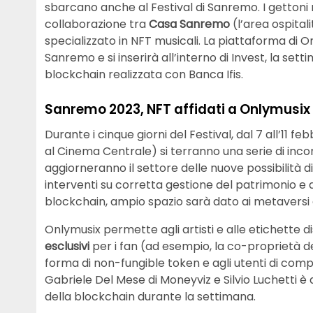
sbarcano anche al Festival di Sanremo. I gettoni n
collaborazione tra
Casa Sanremo
(l’area ospital
specializzato in NFT musicali. La piattaforma di 
Sanremo e si inserirà all’interno di Invest, la sett
blockchain realizzata con Banca Ifis.
Sanremo 2023, NFT affidati a Onlymusix
Durante i cinque giorni del Festival, dal 7 all’11 f
al Cinema Centrale) si terranno una serie di incon
aggiorneranno il settore delle nuove possibilità di
interventi su corretta gestione del patrimonio e a
blockchain, ampio spazio sarà dato ai metaversi 
Onlymusix permette agli artisti e alle etichette
esclusivi
per i fan (ad esempio, la co-proprietà dei
forma di non-fungible token e agli utenti di compr
Gabriele Del Mese di Moneyviz e Silvio Luchetti è a
della blockchain durante la settimana.