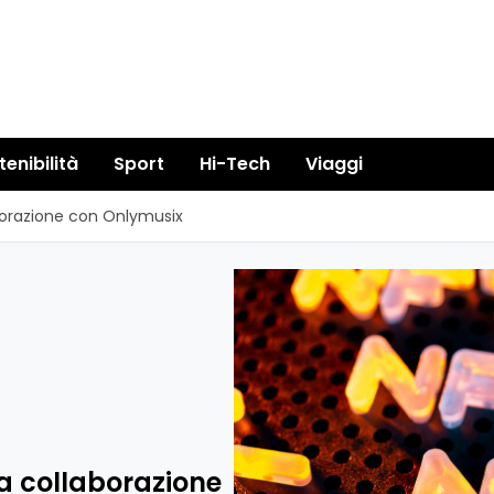
tenibilità
Sport
Hi-Tech
Viaggi
borazione con Onlymusix
a collaborazione