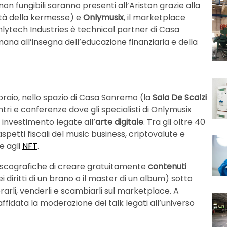
on fungibili saranno presenti all’Ariston grazie alla
ità della kermesse) e
Onlymusix
, il marketplace
Onlytech Industries è technical partner di Casa
imana all’insegna dell’educazione finanziaria e della
ebbraio, nello spazio di Casa Sanremo (la
Sala De Scalzi
tri e conferenze dove gli specialisti di Onlymusix
 investimento legate all’
arte digitale
. Tra gli oltre 40
spetti fiscali del music business, criptovalute e
e agli
NFT
.
 discografiche di creare gratuitamente
contenuti
 diritti di un brano o il master di un album) sotto
arli, venderli e scambiarli sul marketplace. A
ffidata la moderazione dei talk legati all’universo