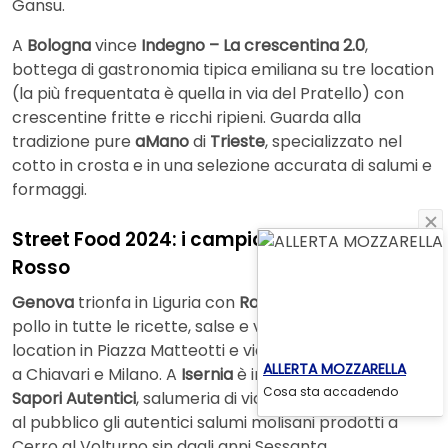
Gansu.
A
Bologna
vince
Indegno – La crescentina 2.0
,
bottega di gastronomia tipica emiliana su tre location
(la più frequentata è quella in via del Pratello) con
crescentine fritte e ricchi ripieni. Guarda alla
tradizione pure
aMano
di
Trieste
, specializzato nel
cotto in crosta e in una selezione accurata di salumi e
formaggi.
Street Food 2024: i campioni per Gambero
Rosso
Genova
trionfa in Liguria con
Rooster
, rosticceria di
pollo in tutte le ricette, salse e varianti, con doppia
location in Piazza Matteotti e via Fasella ed estensioni
ALLERTA MOZZARELLA
a Chiavari e Milano. A
Isernia
è imperdibile
Iallonardi
Cosa sta accadendo
Sapori Autentici
, salumeria di via Belvedere che offre
al pubblico gli autentici salumi molisani prodotti a
Cerro al Volturno sin dagli anni Sessanta.