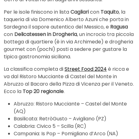
Per le isole finiscono in lista
Cagliari
con
Taquito
, la
taqueria di via Domenico Alberto Azuni che porta in
Sardegna il sapore autentico del Messico, e
Ragusa
con
Delicatessen in Drogheria
, un incrocio tra piccola
bottega di quartiere (è in via Archimede) e drogheria
gourmet con (pochi) posti a sedere per gustare la
tipica gastronomia siciliana.
La classifica completa di
Street Food 2024
è ricca e
va dal Ristoro Mucciante di Castel del Monte in
Abruzzo al Bacaro della Pizza di Vicenza per il Veneto.
Ecco la
Top 20 regionale
.
Abruzzo: Ristoro Mucciante – Castel del Monte
(AQ)
Basilicata: RetròGusto – Avigliano (PZ)
Calabria: Civico 5 – Scilla (RC)
Campania: Is Pop – Pomigliano d’Arco (NA)