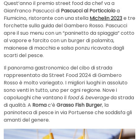
Quest’anno il premio street food da chef va a
Gianfranco Pascucci di
Pascucci al Porticciolo
a
Fiumicino, ristorante con una stella
Michelin 2023
e tre
forchette sulla guida del Gambero Rosso. Pascucci
apre il suo menu con un “paninetto da spiaggia” cotto
al vapore e farcito con un burger di palamita,
maionese di macchia e salsa ponzu ricavata dagli
scarti del pesce.
Il panorama gastronomico del cibo di strada
rappresentato da Street Food 2024 di Gambero
Rosso è molto variegato. I migliori luoghi in assoluto
sono venti in tutto, uno per ogni regione. Nove i
capoluoghi che vantano il
food & beverage
da strada
di qualità. A
Roma
c’è
Grasso Fish Burger
, la
paninoteca di pesce in via Portuense che soddisfa gli
amanti del genere.