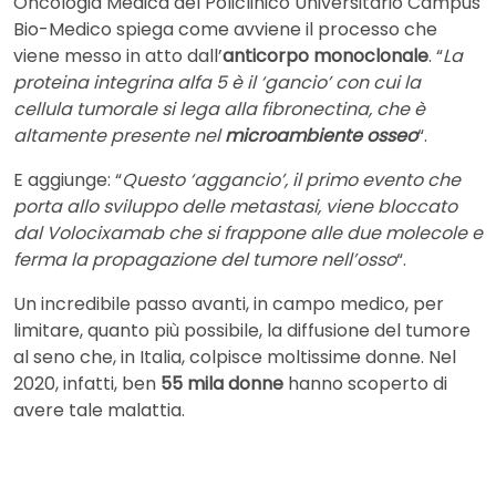
Oncologia Medica del Policlinico Universitario Campus
Bio-Medico spiega come avviene il processo che
viene messo in atto dall’
anticorpo monoclonale
. “
La
proteina integrina alfa 5 è il ‘gancio’ con cui la
cellula tumorale si lega alla fibronectina, che è
altamente presente nel
microambiente osseo
“.
E aggiunge: “
Questo ‘aggancio’, il primo evento che
porta allo sviluppo delle metastasi, viene bloccato
dal Volocixamab che si frappone alle due molecole e
ferma la propagazione del tumore nell’osso
“.
Un incredibile passo avanti, in campo medico, per
limitare, quanto più possibile, la diffusione del tumore
al seno che, in Italia, colpisce moltissime donne. Nel
2020, infatti, ben
55 mila donne
hanno scoperto di
avere tale malattia.