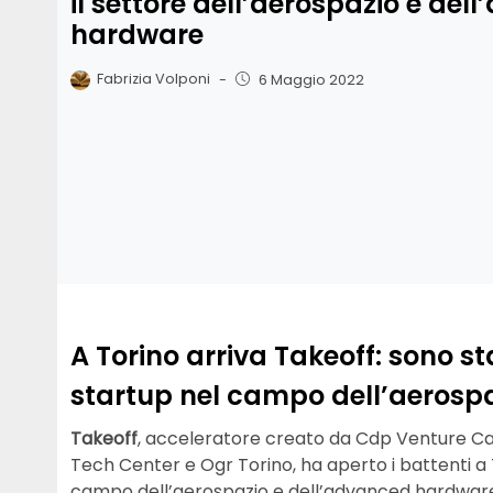
il settore dell’aerospazio e del
hardware
Fabrizia Volponi
-
6 Maggio 2022
A Torino arriva Takeoff: sono sta
startup nel campo dell’aerosp
Takeoff
, acceleratore creato da Cdp Venture Cap
Tech Center e Ogr Torino, ha aperto i battenti a 
campo dell’aerospazio e dell’advanced hardware, 