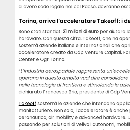
di avere sede legale nel bel Paese, dovranno esse
Torino, arriva l’acceleratore Takeoff: i d
Sono stati stanziati
21 milioni di euro
per aiutare l
hardware. Con questa cifra, Takeoff, che ha apert
sosterrà aziende italiane e internazionali che apr
acceleratore creato da Cdp Venture Capital, Fon
Center e Ogr Torino.
“
L’industria aerospaziale rappresenta un’eccell
operano in questo ambito vuol dire consolidare
nelle tecnologie di frontiera e stimolando le azien
dichiarato Francesca Bria, presidente di Cdp Ven
Takeoff
sosterrà le aziende che intendono applic
manifatturiero. Non solo, l’acceleratore è anche
aeronautica, air mobility e advanced hardware. Dallo
passando per soluzioni di velivoli autonomi, mobilit