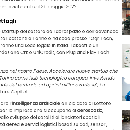
re inviate entro il 25 maggio 2022.
ettagli
e startup del settore dell’aerospazio e dell’advanced
o i battenti a Torino e ha sede presso l’Ogr Tech,
iranno una sede legale in Italia. Takeoff è un
dazione Crt e UniCredit, con Plug and Play Tech
enza nel nostro Paese. Accelerare nuove startup che
 Torino come hub tecnologico europeo, investendo
de del territorio ad aprirsi all’innovazione
“, ha
ture Capital.
are l’
intelligenza artificiale
e
il big data al settore
 per le imprese che si occupano di
aerospazio
,
 sviluppo dei satelliti ai lanciatori spaziali,
à aerea e servizi logistici basati su dati, sensori,