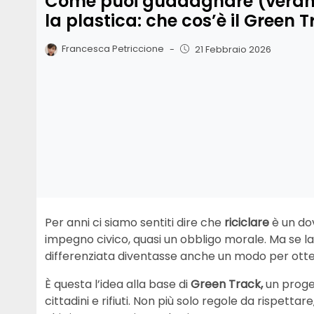
Come puoi guadagnare (veram
la plastica: che cos’è il Green 
Francesca Petriccione
-
21 Febbraio 2026
Per anni ci siamo sentiti dire che
riciclare
è un do
impegno civico, quasi un obbligo morale. Ma se l
differenziata diventasse anche un modo per ott
È questa l’idea alla base di
Green Track,
un proget
cittadini e rifiuti. Non più solo regole da rispet