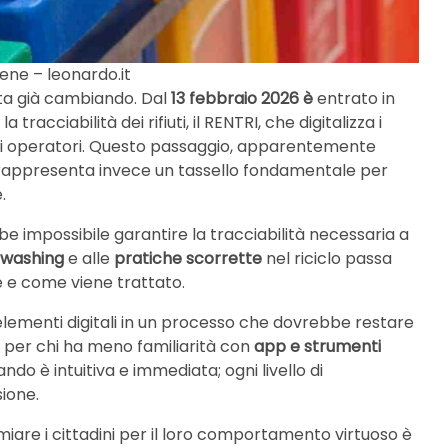
ene – leonardo.it
sta già cambiando. Dal
13 febbraio 2026 è
entrato in
tracciabilità dei rifiuti, il RENTRI, che digitalizza i
 di operatori. Questo passaggio, apparentemente
i, rappresenta invece un tassello fondamentale per
.
bbe impossibile garantire la tracciabilità necessaria a
nwashing
e alle
pratiche scorrette
nel riciclo passa
e e come viene trattato.
elementi digitali in un processo che dovrebbe restare
 per chi ha meno familiarità con
app e strumenti
do è intuitiva e immediata; ogni livello di
sione.
miare i cittadini per il loro comportamento virtuoso è