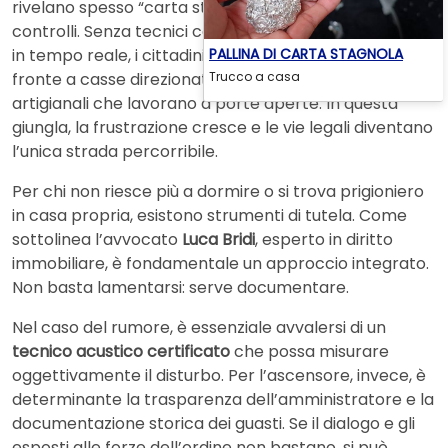
rivelano spesso “carta straccia” perché mancano i
controlli. Senza tecnici certificati pronti a intervenire
PALLINA DI CARTA STAGNOLA
in tempo reale, i cittadini si sentono abbandonati di
Trucco a casa
fronte a casse direzionate verso le finestre o attività
artigianali che lavorano a porte aperte. In questa
giungla, la frustrazione cresce e le vie legali diventano
l’unica strada percorribile.
Per chi non riesce più a dormire o si trova prigioniero
in casa propria, esistono strumenti di tutela. Come
sottolinea l’avvocato
Luca Bridi
, esperto in diritto
immobiliare, è fondamentale un approccio integrato.
Non basta lamentarsi: serve documentare.
Nel caso del rumore, è essenziale avvalersi di un
tecnico acustico certificato
che possa misurare
oggettivamente il disturbo. Per l’ascensore, invece, è
determinante la trasparenza dell’amministratore e la
documentazione storica dei guasti. Se il dialogo e gli
esposti alle forze dell’ordine non bastano, si può