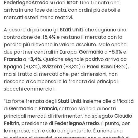
FederlegnoArredo
su dati
Istat
. Una frenata che
arriva in una fase delicata, con ordini più deboli e
mercati esteri meno reattivi.
A pesare di più sono gli
Stati Uniti
, che segnano una
contrazione del
15,4%
e restano il mercato con la
perdita più rilevante in valore assoluto. Male anche
due partner centrali in Europa:
Germania
a
-6,9%
e
Francia
a
-3,4%
. Qualche segnale positivo arriva da
Spagna
(+1,3%),
Svizzera
(+3,3%) e
Paesi Bassi
(+3%),
ma si tratta di mercati che, per dimensioni, non
riescono a compensare la frenata dei principali
sbocchi commerciali.
“La forte frenata degli
Stati Uniti
, insieme alle difficoltà
di
Germania
e
Francia
, sottrae slancio ai nostri
principali mercati di riferimento”, ha spiegato
Claudio
Feltrin
, presidente di
FederlegnoArredo
. Il punto, per
le imprese, non è solo congiunturale. È anche una