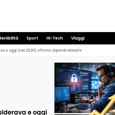
tenibilità
Sport
Hi-Tech
Viaggi
a e oggi (nel 2026) offrono stipendi altissimi
siderava e oggi