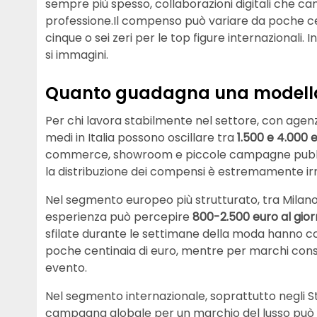
sempre più spesso, collaborazioni digitali che 
professione.Il compenso può variare da poche cent
cinque o sei zeri per le top figure internazionali.
si immagini.
Quanto guadagna una modella
Per chi lavora stabilmente nel settore, con agenzi
medi in Italia possono oscillare tra
1.500 e 4.000 
commerce, showroom e piccole campagne pubblici
la distribuzione dei compensi è estremamente ir
Nel segmento europeo più strutturato, tra Milano,
esperienza può percepire
800-2.500 euro al gio
sfilate durante le settimane della moda hanno co
poche centinaia di euro, mentre per marchi conso
evento.
Nel segmento internazionale, soprattutto negli St
campagna globale per un marchio del lusso può va