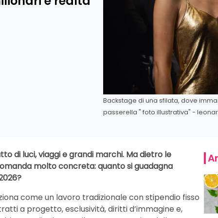
lionari e realtà
Backstage di una sfilata, dove immagi
passerella " foto illustrativa" - leonar
 di luci, viaggi e grandi marchi. Ma dietro le
Ar
 domanda molto concreta: quanto si guadagna
 2026?
nziona come un lavoro tradizionale con stipendio fisso
tti a progetto, esclusività, diritti d’immagine e,