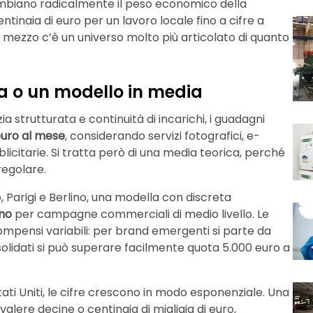
cambiano radicalmente il peso economico della
inaia di euro per un lavoro locale fino a cifre a
 In mezzo c’è un universo molto più articolato di quanto
 o un modello in media
a strutturata e continuità di incarichi, i guadagni
euro al mese
, considerando servizi fotografici, e-
tarie. Si tratta però di una media teorica, perché
regolare.
 Parigi e Berlino, una modella con discreta
rno
per campagne commerciali di medio livello. Le
mpensi variabili: per brand emergenti si parte da
lidati si può superare facilmente quota 5.000 euro a
ati Uniti, le cifre crescono in modo esponenziale. Una
lere decine o centinaia di migliaia di euro,