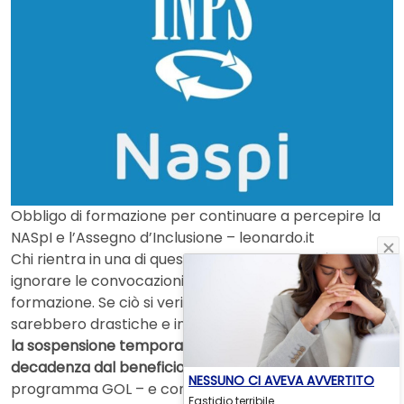
Obbligo di formazione per continuare a percepire la
NASpI e l’Assegno d’Inclusione – leonardo.it
Chi rientra in una di queste categorie non può
ignorare le convocazioni o non completare la
formazione. Se ciò si verificasse le conseguenze
sarebbero drastiche e immediate:
potrebbe scattare
la sospensione temporanea o anche la totale
decadenza dal beneficio
. Per rimanere in regola col
NESSUNO CI AVEVA AVVERTITO
programma GOL – e continuare a percepire NASpI,
Fastidio terribile