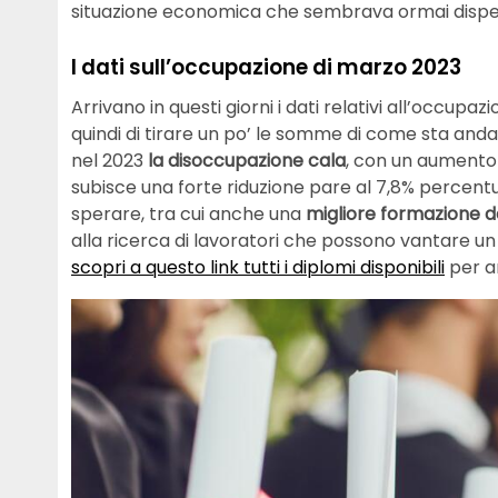
situazione economica che sembrava ormai disper
I dati sull’occupazione di marzo 2023
Arrivano in questi giorni i dati relativi all’occu
quindi di tirare un po’ le somme di come sta and
nel 2023
la disoccupazione cala
, con un aumento 
subisce una forte riduzione pare al 7,8% percentu
sperare, tra cui anche una
migliore formazione d
alla ricerca di lavoratori che possono vantare un 
scopri a questo link tutti i diplomi disponibili
per ar