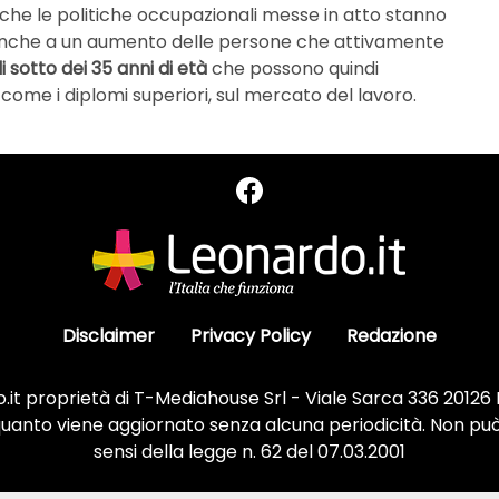
 che le politiche occupazionali messe in atto stanno
 anche a un aumento delle persone che attivamente
di sotto dei 35 anni di età
che possono quindi
,
come i diplomi superiori, sul mercato del lavoro.
Disclaimer
Privacy Policy
Redazione
it proprietà di T-Mediahouse Srl - Viale Sarca 336 20126
 quanto viene aggiornato senza alcuna periodicità. Non può
sensi della legge n. 62 del 07.03.2001