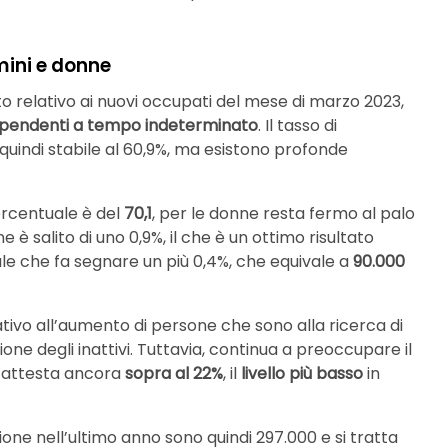
omini e donne
o relativo ai nuovi occupati del mese di marzo 2023,
dipendenti a tempo indeterminato
. Il tasso di
quindi stabile al 60,9%, ma esistono profonde
ercentuale è del
70,1
, per le donne resta fermo al palo
e è salito di uno 0,9%, il che è un ottimo risultato
ale che fa segnare un più 0,4%, che equivale a
90.000
ativo all’aumento di persone che sono alla ricerca di
one degli inattivi. Tuttavia, continua a preoccupare il
 attesta ancora
sopra al 22%
, il
livello più basso
in
ne nell’ultimo anno sono quindi 297.000 e si tratta