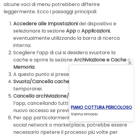
alcune voci di menu potrebbero differire
leggermente. Ecco i passaggi principali:
Accedere alle Impostazioni
del dispositivo e
selezionare la sezione
App
o
Applicazioni
,
eventualmente utilizzando la barra di ricerca
interna.
Scegliere l’app di cui si desidera svuotare la
cache e aprire la sezione
Archiviazione e Cache
o
Memoria
.
A questo punto si presenteranno due opzioni:
Svuota/Cancella cache
: elimina solo i file
temporanei.
Cancella archiviazione/Cancella dati
: resetta
l’app, cancellando tutti i dati e richiedendo un
PIANO COTTURA PERICOLOSO
nuovo accesso se previsto.
Vanno rimossi
Per app particolarmente pesanti, come quelle di
social network o marketplace, potrebbe essere
necessario ripetere il processo più volte per