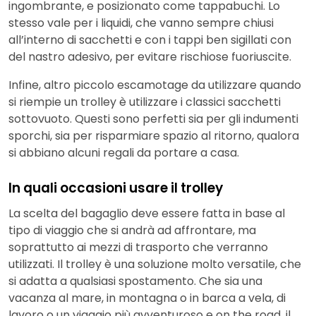
ingombrante, e posizionato come tappabuchi. Lo
stesso vale per i liquidi, che vanno sempre chiusi
all’interno di sacchetti e con i tappi ben sigillati con
del nastro adesivo, per evitare rischiose fuoriuscite.
Infine, altro piccolo escamotage da utilizzare quando
si riempie un trolley è utilizzare i classici sacchetti
sottovuoto. Questi sono perfetti sia per gli indumenti
sporchi, sia per risparmiare spazio al ritorno, qualora
si abbiano alcuni regali da portare a casa.
In quali occasioni usare il trolley
La scelta del bagaglio deve essere fatta in base al
tipo di viaggio che si andrà ad affrontare, ma
soprattutto ai mezzi di trasporto che verranno
utilizzati. Il trolley è una soluzione molto versatile, che
si adatta a qualsiasi spostamento. Che sia una
vacanza al mare, in montagna o in barca a vela, di
lavoro o un viaggio più avventuroso e on the road, il