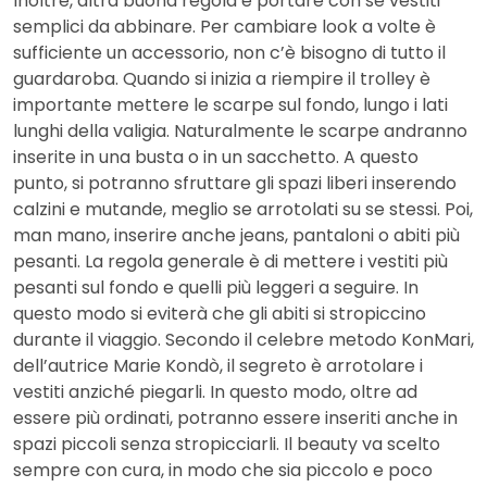
Inoltre, altra buona regola è portare con sé vestiti
semplici da abbinare. Per cambiare look a volte è
sufficiente un accessorio, non c’è bisogno di tutto il
guardaroba. Quando si inizia a riempire il trolley è
importante mettere le scarpe sul fondo, lungo i lati
lunghi della valigia. Naturalmente le scarpe andranno
inserite in una busta o in un sacchetto. A questo
punto, si potranno sfruttare gli spazi liberi inserendo
calzini e mutande, meglio se arrotolati su se stessi. Poi,
man mano, inserire anche jeans, pantaloni o abiti più
pesanti. La regola generale è di mettere i vestiti più
pesanti sul fondo e quelli più leggeri a seguire. In
questo modo si eviterà che gli abiti si stropiccino
durante il viaggio. Secondo il celebre metodo KonMari,
dell’autrice Marie Kondò, il segreto è arrotolare i
vestiti anziché piegarli. In questo modo, oltre ad
essere più ordinati, potranno essere inseriti anche in
spazi piccoli senza stropicciarli. Il beauty va scelto
sempre con cura, in modo che sia piccolo e poco