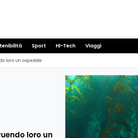
tenibilità
Sport
Hi-Tech
Viaggi
ndo loro un ospedale
truendo loro un