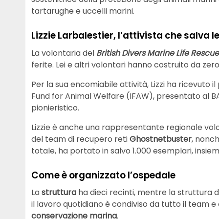
tartarughe e uccelli marini.
Lizzie Larbalestier, l’attivista che salva l
La volontaria del
British Divers Marine Life Rescue
ferite. Lei e altri volontari hanno costruito da ze
Per la sua encomiabile attività, Lizzi ha ricevuto i
Fund for Animal Welfare (IFAW), presentato al BA
pionieristico.
Lizzie è anche una rappresentante regionale volo
del team di recupero reti
Ghostnetbuster
, nonch
totale, ha portato in salvo 1.000 esemplari, insieme
Come è organizzato l’ospedale
La
struttura
ha dieci recinti, mentre la struttura d
il lavoro quotidiano è condiviso da tutto il team e
conservazione marina
.