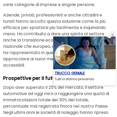
varie categorie di imprese e singole persone.
Aziende, privati, professionisti e anche cittadini e
turisti hanno accolto questa soluzione come la più
efficace per spostarsi più facilmente e inquinando
meno. Ha contribuito a dare una spinta al settore
anche la transizione ecologica in atto, obiettivo sia
nazionale che europeo, e il noleggio a lungo termine
ha rappresentato in questa ottica la via più giusta per
approcciarsi ai nuovi mezzi ad emissioni ridotte a costi
accessibili.
TRUCCO GENIALE
Prospettive per il futuro
Tutti lo stanno provando
Dopo aver superato il 25% del mercato, il settore
automotive ad oggi mira a raggiungere una quota di
immatricolazioni totale del 30% del totale,
percentuale mai registrata finora nel nostro Paese.
Negli ultimi anni le società di noleggio hanno ripreso