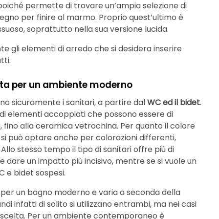
poiché permette di trovare un’ampia selezione di
 legno per finire al marmo. Proprio quest’ultimo è
ssuoso, soprattutto nella sua versione lucida.
 gli elementi di arredo che si desidera inserire
tti.
datta per un ambiente moderno
no sicuramente i sanitari, a partire dal
WC ed il bidet
.
 di elementi accoppiati che possono essere di
a, fino alla ceramica vetrochina. Per quanto il colore
i può optare anche per colorazioni differenti,
llo stesso tempo il tipo di sanitari offre più di
le dare un impatto più incisivo, mentre se si vuole un
C e bidet sospesi.
per un bagno moderno e varia a seconda della
di infatti di solito si utilizzano entrambi, ma nei casi
na scelta. Per un ambiente contemporaneo è