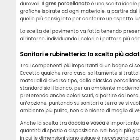
durevoli. Il
gres porcellanato
è una scelta ideale 
grafiche ispirate ad ogni materiale, a partire dal
quello più consigliato per conferire un aspetto lu
La scelta del pavimento va fatta tenendo presente
all’interno, individuando i colori e i pattern più ada
Sanitari e rubinetteria: la scelta più a
Tra i componenti più importanti di un bagno ci so
Eccetto qualche raro caso, solitamente si tratta
materiali di diverso tipo, dalla classica porcellan
standard sia il bianco, per un ambiente moderno s
preferendo anche colori scuri, a partire dal nero. A
un’opzione, puntando su sanitari a terra se si vuo
ambiente più pulito, non c’è niente di meglio di W
Anche la scelta tra
doccia e vasca
è importante 
quantità di spazio a disposizione. Nei bagni più gran
in cui le dimensioni siano esigue è necessaria u