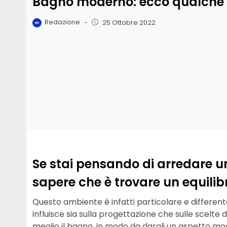
Bagno moderno: ecco qualche 
Redazione
-
25 Ottobre 2022
Se stai pensando di arredare u
sapere che è trovare un equilibri
Questo ambiente è infatti particolare e differente
influisce sia sulla progettazione che sulle scelte di
meglio il bagno, in modo da dargli un aspetto mo