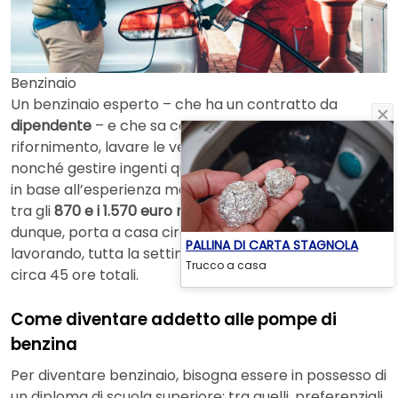
Benzinaio
Un benzinaio esperto – che ha un contratto da
dipendente
– e che sa come effettuare il
rifornimento, lavare le vetture, cambiare filtro e olio,
nonché gestire ingenti quantità di denaro, guadagna –
in base all’esperienza maturata nel corso degli anni –
tra gli
870 e i 1.570 euro netti al mese
. Mediamente,
dunque, porta a casa circa
1.200 euro
netti al mese,
PALLINA DI CARTA STAGNOLA
lavorando, tutta la settimana, a tempo pieno, per
Trucco a casa
circa 45 ore totali.
Come diventare addetto alle pompe di
benzina
Per diventare benzinaio, bisogna essere in possesso di
un diploma di scuola superiore: tra quelli, preferenziali