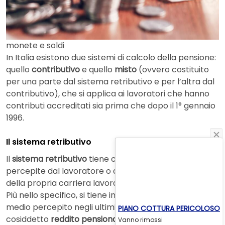
monete e soldi
In Italia esistono due sistemi di calcolo della pensione:
quello
contributivo
e quello
misto
(ovvero costituito
per una parte dal sistema retributivo e per l’altra dal
contributivo), che si applica ai lavoratori che hanno
contributi accreditati sia prima che dopo il 1° gennaio
1996.
Il sistema retributivo
Il
sistema retributivo
tiene conto delle retribuzioni
percepite dal lavoratore o dalla lavoratrice nel corso
della propria carriera lavorativa.
Più nello specifico, si tiene in considerazione il reddito
medio percepito negli ultimi 10 anni di lavoro (il
PIANO COTTURA PERICOLOSO
cosiddetto
reddito pensionabile
) e lo si moltiplica per
Vanno rimossi