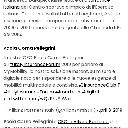
Francesca Dallapè
, classe 1986, è una
tuffatrice
italiana
del Centro sportivo olimpico dell’Esercito
italiano. Tra i tanti risultati ottenuti negli anni, è stata
pluricampionessa europea consecutivamente dal
2009 al 2016 e medaglia d’argento alle Olimpiadi di Rio
del 2016.
Paola Corna Pellegrini
Il nostro CEO Paola Corna Pellegrini
all’
#ItalyInsuranceForum
2019 per parlare di
MyMobility, la nostra soluzione instant, su misura e
digitale nata per rispondere alle nuove esigenze di
mobilità multimodale e condivisa.
@InsuranceClubIT
#ItalyInsuranceForum
#insurtech
#digital
pic.twitter.com/wQzBhzYhWd
— Allianz Partners Italy (@AllianzAssistIT)
April 3, 2019
Paola Corna Pellegrini
è
CEO di Allianz Partners
dal