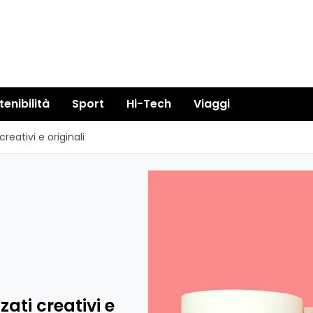
tenibilità
Sport
Hi-Tech
Viaggi
eativi e originali
ati creativi e