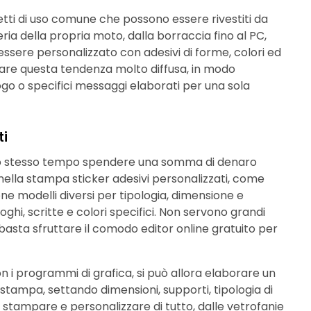
tti di uso comune che possono essere rivestiti da
eria della propria moto, dalla borraccia fino al PC,
essere personalizzato con adesivi di forme, colori ed
uttare questa tendenza molto diffusa, in modo
 logo o specifici messaggi elaborati per una sola
ti
allo stesso tempo spendere una somma di denaro
i nella stampa sticker adesivi personalizzati, come
ione modelli diversi per tipologia, dimensione e
hi, scritte e colori specifici. Non servono grandi
basta sfruttare il comodo editor online gratuito per
n i programmi di grafica, si può allora elaborare un
stampa, settando dimensioni, supporti, tipologia di
 stampare e personalizzare di tutto, dalle vetrofanie