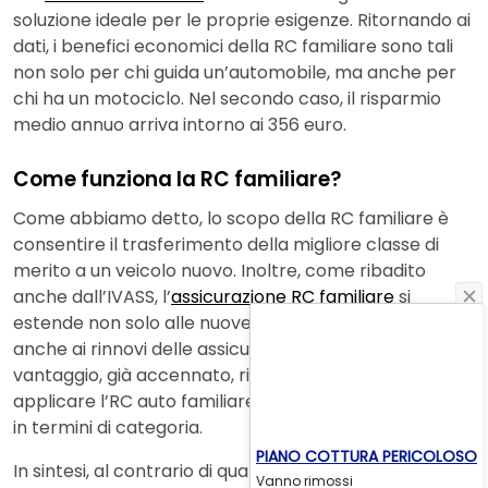
soluzione ideale per le proprie esigenze. Ritornando ai
dati, i benefici economici della RC familiare sono tali
non solo per chi guida un’automobile, ma anche per
chi ha un motociclo. Nel secondo caso, il risparmio
medio annuo arriva intorno ai 356 euro.
Come funziona la RC familiare?
Come abbiamo detto, lo scopo della RC familiare è
consentire il trasferimento della migliore classe di
merito a un veicolo nuovo. Inoltre, come ribadito
anche dall’IVASS, l’
assicurazione RC familiare
si
estende non solo alle nuove polizze stipulate ma
anche ai rinnovi delle assicurazioni. Un ulteriore
vantaggio, già accennato, riguarda la possibilità di
applicare l’RC auto familiare senza alcuna limitazione
in termini di categoria.
PIANO COTTURA PERICOLOSO
In sintesi, al contrario di quanto prevede la Legge
Vanno rimossi