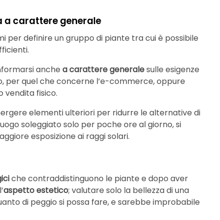
a a carattere generale
imi per definire un gruppo di piante tra cui è possibile
icienti.
 informarsi anche
a carattere generale
sulle esigenze
dano, per quel che concerne l’e-commerce, oppure
 vendita fisico.
ere elementi ulteriori per ridurre le alternative di
 luogo soleggiato solo per poche ore al giorno, si
giore esposizione ai raggi solari.
ici
che contraddistinguono le piante e dopo aver
’
aspetto estetico
; valutare solo la bellezza di una
è quanto di peggio si possa fare, e sarebbe improbabile