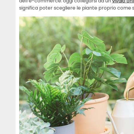
dell’e-commerce: oggi collegarsi ad un
vivaio on
significa poter scegliere le piante proprio come s