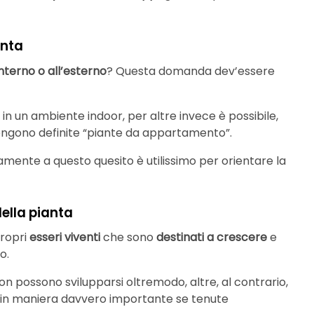
anta
interno o all’esterno
? Questa domanda dev’essere
in un ambiente indoor, per altre invece è possibile,
vengono definite “piante da appartamento”.
amente a questo quesito è utilissimo per orientare la
della pianta
propri
esseri viventi
che sono
destinati a crescere
e
o.
n possono svilupparsi oltremodo, altre, al contrario,
in maniera davvero importante se tenute