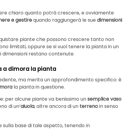
vere chiaro quanto potrà crescere, e ovviamente
nere e gestire
quando raggiungerà le sue
dimensioni
, acquistare piante che possono crescere tanto non
o limitati, oppure se si vuol tenere la pianta in un
ui dimensioni restano contenute.
 a dimora la pianta
edente, ma merita un approfondimento specifico: è
imora
la pianta in questione.
ime: per alcune piante va benissimo un
semplice vaso
no di un’
aiuola
, altre ancora di un
terreno
in senso
 sulla base di tale aspetto, tenendo in