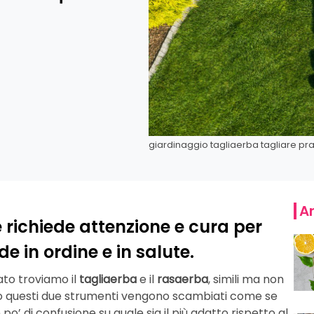
giardinaggio tagliaerba tagliare pr
Ar
e richiede attenzione e cura per
e in ordine e in salute.
ato troviamo il
tagliaerba
e il
rasaerba
, simili ma non
pesso questi due strumenti vengono scambiati come se
po’ di confusione su quale sia il più adatto rispetto al