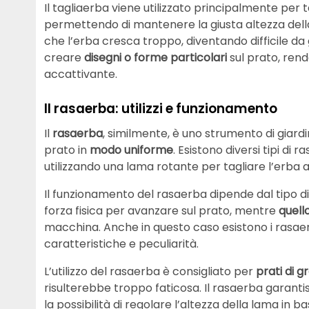
Il tagliaerba viene utilizzato principalmente per 
permettendo di mantenere la giusta altezza della
che l’erba cresca troppo, diventando difficile da g
creare
disegni o forme particolari
sul prato, ren
accattivante.
Il rasaerba: utilizzi e funzionamento
Il
rasaerba
, similmente, è uno strumento di giard
prato in
modo uniforme
. Esistono diversi tipi di
utilizzando una lama rotante per tagliare l’erba al
Il funzionamento del rasaerba dipende dal tipo di
forza fisica per avanzare sul prato, mentre
quell
macchina. Anche in questo caso esistono i rasaerb
caratteristiche e peculiarità.
L’utilizzo del rasaerba è consigliato per
prati di g
risulterebbe troppo faticosa. Il rasaerba garanti
la possibilità di regolare l’altezza della lama in b