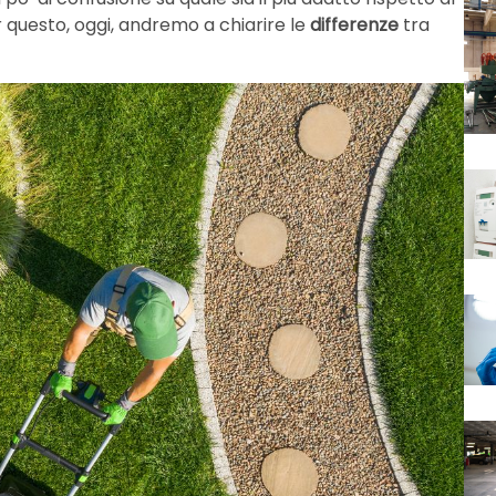
questo, oggi, andremo a chiarire le
differenze
tra