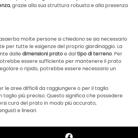
enza
, grazie alla sua struttura robusta e alla presenza
l rasaerba molte persone si chiedono se sia necessario
te per tutte le esigenze del proprio giardinaggio. La
nte dalle
dimensioni prato
e dal
tipo di terreno
. Per
a potrebbe essere sufficiente per mantenere il prato
regolare o ripido, potrebbe essere necessario un
 le aree difficili da raggiungere o per il taglio
n taglio più preciso. Questo significa che possedere
rsi cura del prato in modo più accurato,
ngusti e lineari.