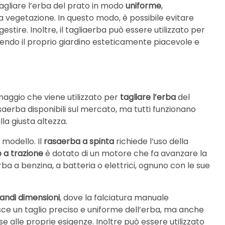
tagliare l’erba del prato in modo
uniforme
,
 vegetazione. In questo modo, è possibile evitare
estire. Inoltre, il tagliaerba può essere utilizzato per
dendo il proprio giardino esteticamente piacevole e
inaggio che viene utilizzato per
tagliare l’erba
del
 rasaerba disponibili sul mercato, ma tutti funzionano
la giusta altezza.
 modello. Il
rasaerba a spinta
richiede l’uso della
o a trazione
è dotato di un motore che fa avanzare la
a a benzina, a batteria o elettrici, ognuno con le sue
randi dimensioni
, dove la falciatura manuale
sce un taglio preciso e uniforme dell’erba, ma anche
ase alle proprie esigenze. Inoltre può essere utilizzato