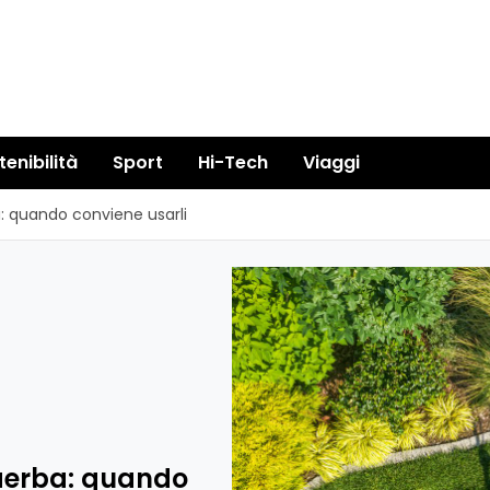
tenibilità
Sport
Hi-Tech
Viaggi
a: quando conviene usarli
saerba: quando