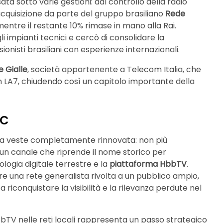
ta sotto varie gestioni: dal controllo della radio
l’acquisizione da parte del gruppo brasiliano
Rede
mentre il restante 10% rimase in mano alla Rai.
i impianti tecnici e cercò di consolidare la
onisti brasiliani con esperienze internazionali.
 Gialle
, società appartenente a Telecom Italia, che
 LA7, chiudendo così un capitolo importante della
MC
na veste completamente rinnovata: non più
un canale che riprende il nome storico per
ologia digitale terrestre e la
piattaforma HbbTV
.
e una rete generalista rivolta a un pubblico ampio,
conquistare la visibilità e la rilevanza perdute nel
HbbTV nelle reti locali rappresenta un passo strategico