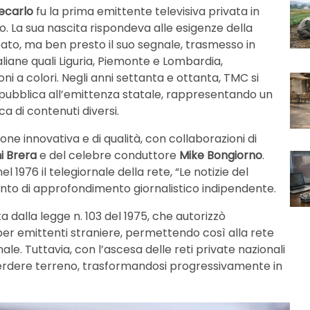
ecarlo
fu la prima emittente televisiva privata in
o. La sua nascita rispondeva alle esigenze della
ato, ma ben presto il suo segnale, trasmesso in
italiane quali Liguria, Piemonte e Lombardia,
oni a colori. Negli anni settanta e ottanta, TMC si
 pubblica all’emittenza statale, rappresentando un
ca di contenuti diversi.
e innovativa e di qualità, con collaborazioni di
i Brera
e del celebre conduttore
Mike Bongiorno
.
l 1976 il telegiornale della rete, “Le notizie del
o di approfondimento giornalistico indipendente.
a dalla legge n. 103 del 1975, che autorizzò
le per emittenti straniere, permettendo così alla rete
. Tuttavia, con l’ascesa delle reti private nazionali
perdere terreno, trasformandosi progressivamente in