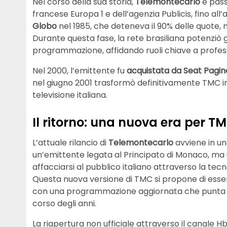
Nel corso della sua storia,
Telemontecarlo
è passa
francese Europa 1 e dell’agenzia Publicis, fino al
Globo
nel 1985, che deteneva il 90% delle quote, 
Durante questa fase, la rete brasiliana potenziò gl
programmazione, affidando ruoli chiave a professi
Nel 2000, l’emittente fu
acquistata da Seat Pagine
nel giugno 2001 trasformò definitivamente TMC in
televisione italiana.
Il ritorno: una nuova era per T
L’attuale rilancio di
Telemontecarlo
avviene in u
un’emittente legata al Principato di Monaco, ma 
affacciarsi al pubblico italiano attraverso la tecn
Questa nuova versione di TMC si propone di esser
con una programmazione aggiornata che punta a ri
corso degli anni.
La riapertura non ufficiale attraverso il canale 