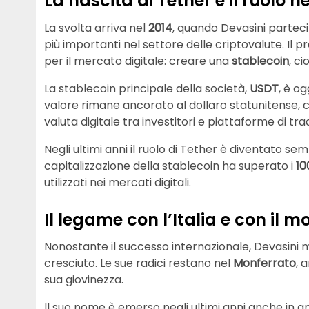
La nascita di Tether e il ruolo n
La svolta arriva nel
2014
, quando Devasini parteci
più importanti nel settore delle criptovalute. Il 
per il mercato digitale: creare una
stablecoin
, c
La stablecoin principale della società,
USDT
, è og
valore rimane ancorato al dollaro statunitense, ca
valuta digitale tra investitori e piattaforme di tra
Negli ultimi anni il ruolo di Tether è diventato se
capitalizzazione della stablecoin ha superato i
10
utilizzati nei mercati digitali.
Il legame con l’Italia e con il 
Nonostante il successo internazionale, Devasini ma
cresciuto. Le sue radici restano nel
Monferrato
, 
sua giovinezza.
Il suo nome è emerso negli ultimi anni anche in am